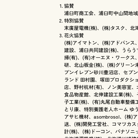
協賛
浦臼町商工会、浦臼町中山間地域
特別協賛
末廣屋電機(株)、(株)タスク、北
花火協賛
(株)アイマトン、(株)アドバン
建設、浦臼共同建設(株)、うら
掃(有)、(有)オーエヌ・ワーク
研、北山板金(株)、(株)グリー
ブンイレブン砂川豊沼店、セブン
ランド 田村園、塚田プロダクショ
店、野村杭材(有)、ノン美容室、
食品物産館、北伸建設工業(株)、
子工業(株)、(有)丸尾自動車整備工
とり康、特別養護老人ホーム ゆ
アサヒ機材、asombroso!、
送、(株)開発工営社、コマツカスタ
計(株)、(株)ドーコン、パナソニ