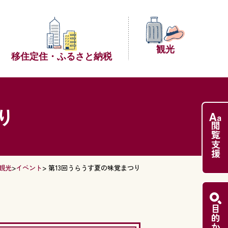
観光
移住定住・
ふるさと納税
り
閲覧支援
観光
>
イベント
> 第13回うらうす夏の味覚まつり