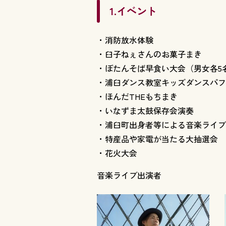
1.イベント
消防放水体験
臼子ねぇさんのお菓子まき
ぼたんそば早食い大会（男女各5
浦臼ダンス教室キッズダンスパフ
ほんだTHEもちまき
いなずま太鼓保存会演奏
浦臼町出身者等による音楽ライブ
特産品や家電が当たる大抽選会
花火大会
音楽ライブ出演者