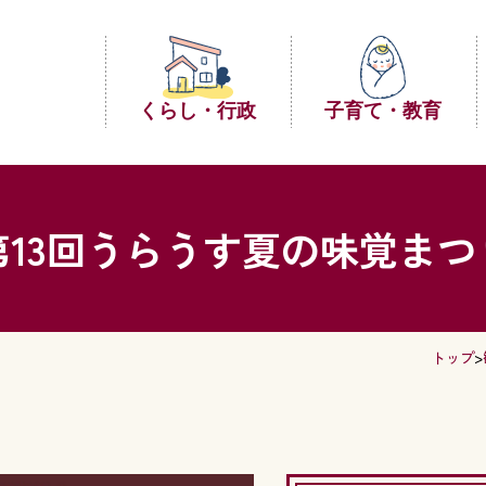
くらし・行政
子育て・教育
第13回うらうす夏の味覚まつ
トップ
>