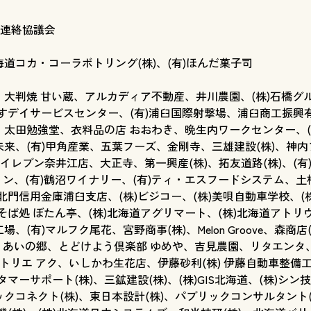
連絡協議会
海道コカ・コーラボトリング(株)、(有)ほんだ菓子司
ス、大判焼 甘い蔵、アルカディア不動産、井川農園、(株)石橋グ
うすデイサービスセンター、(有)浦臼国際射撃場、浦臼商工振
ス、太田勉強堂、衣料品の店 おおわき、晩生内ワークセンター、(
ン未来、(有)甲角産業、五葉フーズ、金剛寺、三雄建設(株)、神内
イレブン奈井江店、大正寺、第一興産(株)、拓友道路(株)、(
ン、(有)鶴沼ワイナリー、(有)ティ・エスフードシステム、土
北門信用金庫浦臼支店、(株)ビジコー、(株)美唄自動車学校、
そば処 ぼたん亭、(株)北海道アグリマート、(株)北海道アト
場、(有)マルフク尾花、宮野商事(株)、Melon Groove、森
うあいの郷、とどけよう倶楽部 ゆめや、吉見農園、リタエンタ、
(株)アトリエ アク、いしかわ生花店、伊藤砂利(株) 伊藤自動車整備
マーサポート(株)、三鉱建設(株)、(株)GIS北海道、(株)シ
ックコネクト(株)、東日本設計(株)、パブリックコンサルタント(