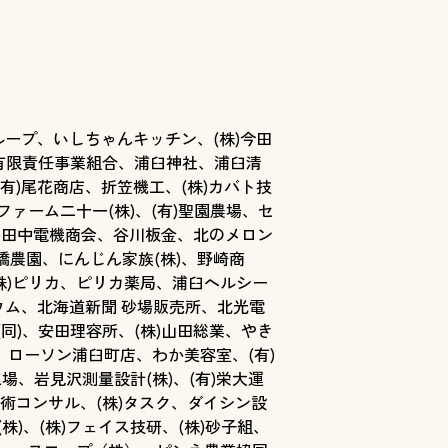
ループ、いしちゃんキッチン、(株)今田
興有限責任事業組合、浦臼神社、浦臼清
有)尾花商店、折笠機工、(株)カバト技
ファーム二十一(株)、(有)聖園農場、セ
有)田中電機商会、谷川板金、北のメロン
橋農園、にんじん家族(株)、野崎商
(株)ピリカ、ピリカ薬局、浦臼ヘルシー
リウム、北海道新聞 砂場販売所、北光電
商店(同)、安田理容所、(株)山田総業、やき
ローソン浦臼町店、わか美容室、(有)
工場、岩見沢測量設計(株)、(有)栄大運
ン技術コンサル、(株)タスク、ダイシン設
株)、(株)フェイス技研、(株)砂子組、