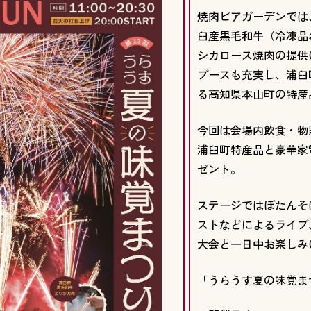
焼肉ビアガーデンでは
臼産黒毛和牛（冷凍品
シカロース焼肉の提供
ブースも充実し、浦臼
る高知県本山町の特産
今回は会場内飲食・物販
浦臼町特産品と豪華家
ゼント。
ステージではぼたんそ
ストなどによるライブ
大会と一日中お楽しみ
「うらうす夏の味覚ま