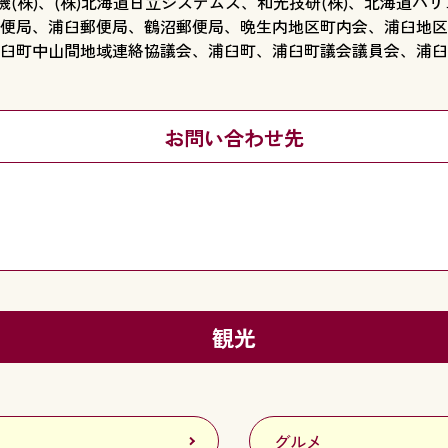
機(株)、(株)北海道日立システムズ、和光技研(株)、北海道
便局、浦臼郵便局、鶴沼郵便局、晩生内地区町内会、浦臼地区
臼町中山間地域連絡協議会、浦臼町、浦臼町議会議員会、浦臼
お問い合わせ先
観光
グルメ