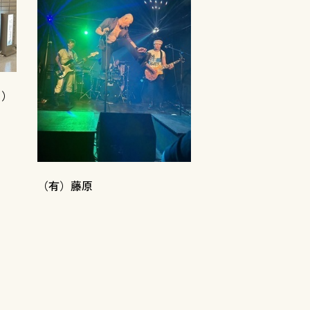
ト）
（有）藤原